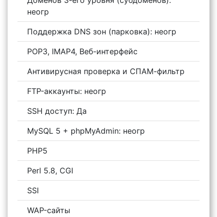
неогр
Поддержка DNS зон (парковка): неогр
POP3, IMAP4, Веб-интерфейс
Антивирусная проверка и СПАМ-фильтр
FTP-аккаунты: неогр
SSH доступ: Да
MySQL 5 + phpMyAdmin: неогр
PHP5
Perl 5.8, CGI
SSI
WAP-сайты