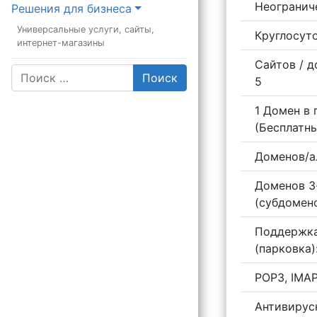
Неогранич
Решения для бизнеса
Универсальные услуги, сайты,
Круглосут
интернет-магазины
Сайтов / д
Поиск
_________________________
5
1 Домен в
(Бесплатн
Доменов/а
Доменов 3
(субдомено
Поддержка
(парковка)
POP3, IMAP
Антивирус