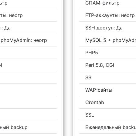
ьтр
СПАМ-фильтр
ты: неогр
FTP-аккаунты: неогр
: Да
SSH доступ: Да
 phpMyAdmin: неогр
MySQL 5 + phpMyAdm
PHP5
I
Perl 5.8, CGI
SSI
ы
WAP-сайты
Crontab
SSL
ный backup
Еженедельный back