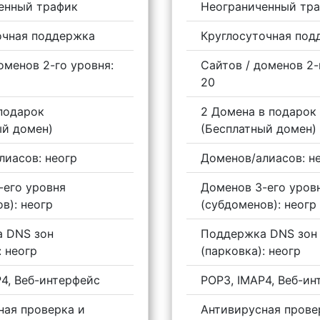
енный трафик
Неограниченный тр
очная поддержка
Круглосуточная под
оменов 2-го уровня:
Сайтов / доменов 2-
20
 подарок
2 Домена в подарок
ый домен)
(Бесплатный домен)
лиасов: неогр
Доменов/алиасов: н
-его уровня
Доменов 3-его уров
в): неогр
(субдоменов): неогр
 DNS зон
Поддержка DNS зон
: неогр
(парковка): неогр
4, Веб-интерфейс
POP3, IMAP4, Веб-ин
ная проверка и
Антивирусная прове