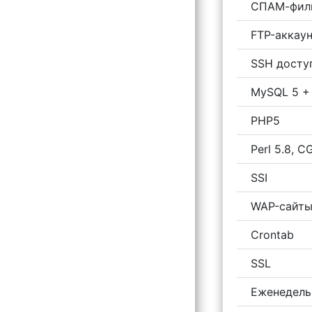
СПАМ-фил
FTP-аккаун
SSH доступ
MySQL 5 +
PHP5
Perl 5.8, CG
SSI
WAP-сайт
Crontab
SSL
Еженедель