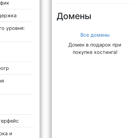
афик
Домены
держка
го уровня:
Все домены
Домен в подарок при
покупке хостинга!
еогр
ня
терфейс
рка и