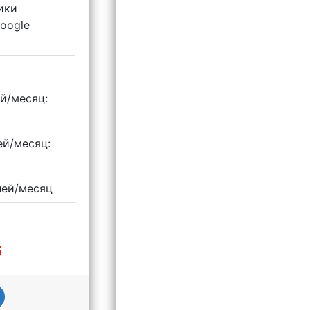
ики
Google
ей/месяц:
ей/месяц:
блей/месяц
6