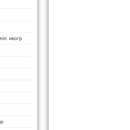
in: неогр
up