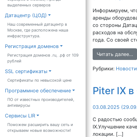
выделенных серверов
Информируем, что
Датацентр (ЦОД)
аренды оборудова
со стороны Датац
Наш современный датацентр в
Москве, где расположена наша
расходов на обсл
инфраструктура.
года. Со своей с
Регистрация доменов
Читать далее…
Регистрация доменов .ru, .рф от 109
рублей
Рубрики:
Новости
SSL сертификаты
Сертификаты по невысокой цене
Piter IX 
Программное обеспечение
ПО от известных производителей,
антивирусы
03.08.2025
(29.09
Сервисы LIR
С радостью сообщ
Поможем расширить вашу сеть и
IX.Улучшение кач
открываем новые возможности!
локации. […]