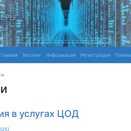
ВЕРЫ
НЫ
Главная
Хостинг
Информация
Регистрация
Панел
ти
ти
я в услугах ЦОД
025)