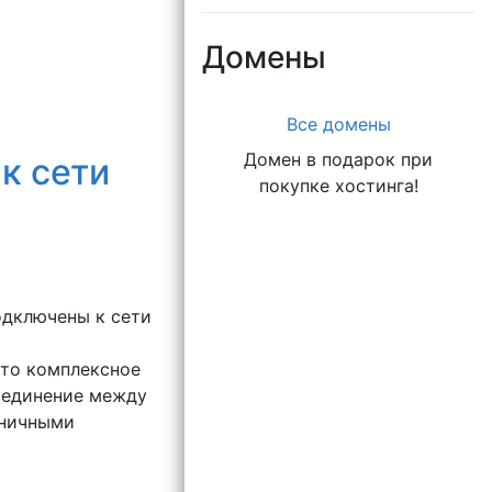
Домены
Все домены
Домен в подарок при
к сети
покупке хостинга!
одключены к сети
ь
это комплексное
оединение между
зничными