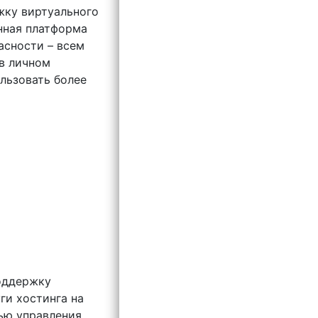
жку виртуального
анная платформа
асности – всем
в личном
ользовать более
оддержку
уги хостинга на
лью управления