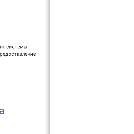
инг системы
предоставление
а