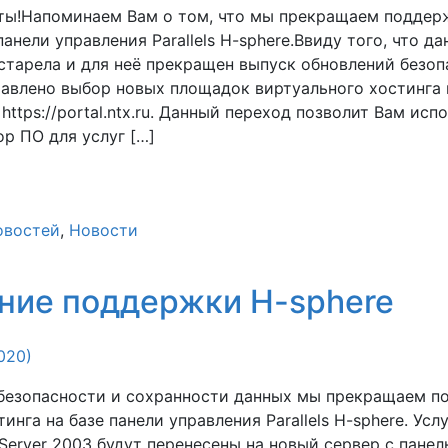
ты!Напоминаем Вам о том, что мы прекращаем поддер
панели управления Parallels H-sphere.Ввиду того, что д
старела и для неё прекращен выпуск обновлений безоп
авлено выбор новых площадок виртуального хостинга 
https://portal.ntx.ru. Данный переход позволит Вам исп
р ПО для услуг […]
овостей
,
Новости
ние поддержки H-sphere
020)
 безопасности и сохранности данных мы прекращаем п
инга на базе панели управления Parallels H-sphere. Усл
Server 2003 будут перенесены на новый сервер с пане